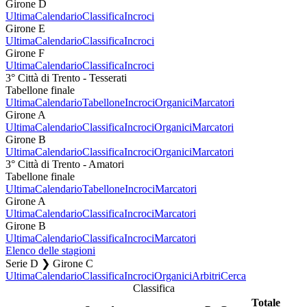
Girone D
Ultima
Calendario
Classifica
Incroci
Girone E
Ultima
Calendario
Classifica
Incroci
Girone F
Ultima
Calendario
Classifica
Incroci
3° Città di Trento - Tesserati
Tabellone finale
Ultima
Calendario
Tabellone
Incroci
Organici
Marcatori
Girone A
Ultima
Calendario
Classifica
Incroci
Organici
Marcatori
Girone B
Ultima
Calendario
Classifica
Incroci
Organici
Marcatori
3° Città di Trento - Amatori
Tabellone finale
Ultima
Calendario
Tabellone
Incroci
Marcatori
Girone A
Ultima
Calendario
Classifica
Incroci
Marcatori
Girone B
Ultima
Calendario
Classifica
Incroci
Marcatori
Elenco delle stagioni
Serie D ❯ Girone C
Ultima
Calendario
Classifica
Incroci
Organici
Arbitri
Cerca
Classifica
Totale