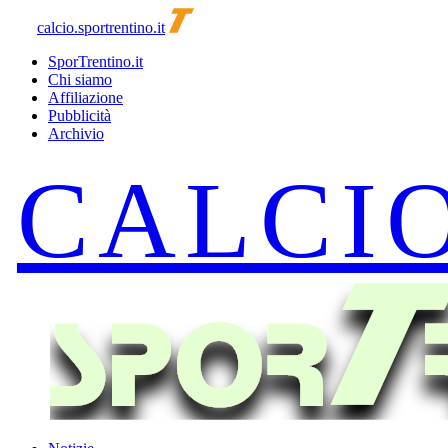
calcio.sportrentino.it
SporTrentino.it
Chi siamo
Affiliazione
Pubblicità
Archivio