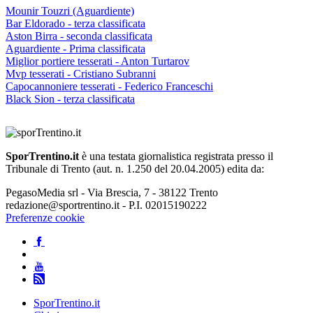
Mounir Touzri (Aguardiente)
Bar Eldorado - terza classificata
Aston Birra - seconda classificata
Aguardiente - Prima classificata
Miglior portiere tesserati - Anton Turtarov
Mvp tesserati - Cristiano Subranni
Capocannoniere tesserati - Federico Franceschi
Black Sion - terza classificata
SporTrentino.it
è una testata giornalistica registrata presso il
Tribunale di Trento (aut. n. 1.250 del 20.04.2005) edita da:
PegasoMedia srl - Via Brescia, 7 - 38122 Trento
redazione@sportrentino.it - P.I. 02015190222
Preferenze cookie
SporTrentino.it