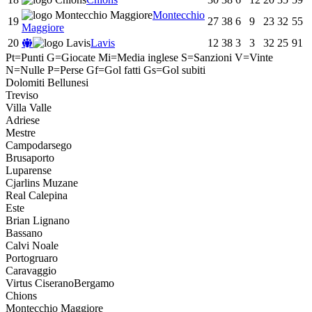
Montecchio
19
27
38
6
9
23
32
55
Maggiore
20
Lavis
12
38
3
3
32
25
91
Pt=Punti
G=Giocate
Mi=Media inglese
S=Sanzioni
V=Vinte
N=Nulle
P=Perse
Gf=Gol fatti
Gs=Gol subiti
Dolomiti Bellunesi
Treviso
Villa Valle
Adriese
Mestre
Campodarsego
Brusaporto
Luparense
Cjarlins Muzane
Real Calepina
Este
Brian Lignano
Bassano
Calvi Noale
Portogruaro
Caravaggio
Virtus CiseranoBergamo
Chions
Montecchio Maggiore