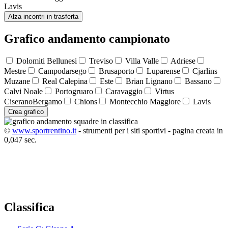
Lavis
Alza incontri in trasferta
Grafico andamento campionato
Dolomiti Bellunesi
Treviso
Villa Valle
Adriese
Mestre
Campodarsego
Brusaporto
Luparense
Cjarlins
Muzane
Real Calepina
Este
Brian Lignano
Bassano
Calvi Noale
Portogruaro
Caravaggio
Virtus
CiseranoBergamo
Chions
Montecchio Maggiore
Lavis
Crea grafico
©
www.sportrentino.it
- strumenti per i siti sportivi - pagina creata in
0,047 sec.
Classifica