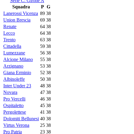
Serie C: Girone A
Squadra
P
G
Lanerossi Vicenza
89
38
Union Brescia
69
38
Renate
64
38
Lecco
64
38
Trento
63
38
Cittadella
59
38
Lumezzane
56
38
Alcione Milano
55
38
Arzignano
53
38
Giana Erminio
52
38
Albinoleffe
50
38
Inter Under 23
48
38
Novara
47
38
Pro Vercelli
46
38
Ospitaletto
45
38
Pergolettese
41
38
Dolomiti Bellunesi
40
38
Virtus Verona
25
38
Pro Patria
23
38