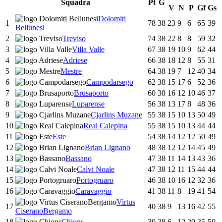
Squadra
Pt
G
V
N
P
Gf
Gs
Dolomiti
1
78
38
23
9
6
65
39
Bellunesi
2
Treviso
74
38
22
8
8
59
32
3
Villa Valle
67
38
19
10
9
62
44
4
Adriese
66
38
18
12
8
55
31
5
Mestre
64
38
19
7
12
40
34
6
Campodarsego
62
38
15
17
6
52
36
7
Brusaporto
60
38
16
12
10
46
37
8
Luparense
56
38
13
17
8
48
36
9
Cjarlins Muzane
55
38
15
10
13
50
49
10
Real Calepina
55
38
15
10
13
44
44
11
Este
54
38
14
12
12
50
49
12
Brian Lignano
48
38
12
12
14
45
49
13
Bassano
47
38
11
14
13
43
36
14
Calvi Noale
47
38
12
11
15
44
44
15
Portogruaro
46
38
10
16
12
32
36
16
Caravaggio
41
38
11
8
19
41
54
Virtus
17
40
38
9
13
16
42
55
CiseranoBergamo
18
Chions
30
38
6
12
20
35
59