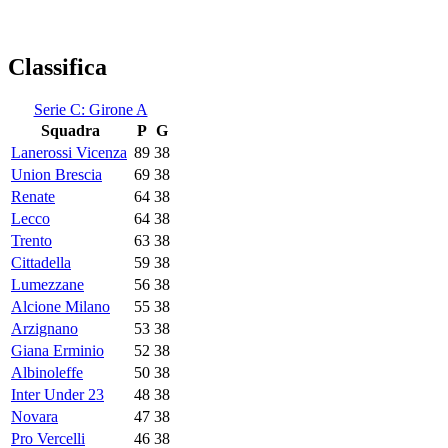
Classifica
Serie C: Girone A
Squadra
P
G
Lanerossi Vicenza
89
38
Union Brescia
69
38
Renate
64
38
Lecco
64
38
Trento
63
38
Cittadella
59
38
Lumezzane
56
38
Alcione Milano
55
38
Arzignano
53
38
Giana Erminio
52
38
Albinoleffe
50
38
Inter Under 23
48
38
Novara
47
38
Pro Vercelli
46
38