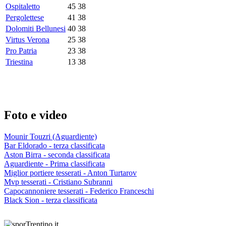
Ospitaletto
45
38
Pergolettese
41
38
Dolomiti Bellunesi
40
38
Virtus Verona
25
38
Pro Patria
23
38
Triestina
13
38
Foto e video
Mounir Touzri (Aguardiente)
Bar Eldorado - terza classificata
Aston Birra - seconda classificata
Aguardiente - Prima classificata
Miglior portiere tesserati - Anton Turtarov
Mvp tesserati - Cristiano Subranni
Capocannoniere tesserati - Federico Franceschi
Black Sion - terza classificata