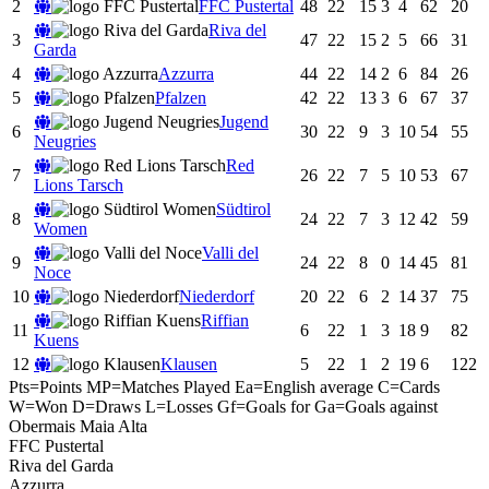
2
FFC Pustertal
48
22
15
3
4
62
20
Riva del
3
47
22
15
2
5
66
31
Garda
4
Azzurra
44
22
14
2
6
84
26
5
Pfalzen
42
22
13
3
6
67
37
Jugend
6
30
22
9
3
10
54
55
Neugries
Red
7
26
22
7
5
10
53
67
Lions Tarsch
Südtirol
8
24
22
7
3
12
42
59
Women
Valli del
9
24
22
8
0
14
45
81
Noce
10
Niederdorf
20
22
6
2
14
37
75
Riffian
11
6
22
1
3
18
9
82
Kuens
12
Klausen
5
22
1
2
19
6
122
Pts=Points
MP=Matches Played
Ea=English average
C=Cards
W=Won
D=Draws
L=Losses
Gf=Goals for
Ga=Goals against
Obermais Maia Alta
FFC Pustertal
Riva del Garda
Azzurra