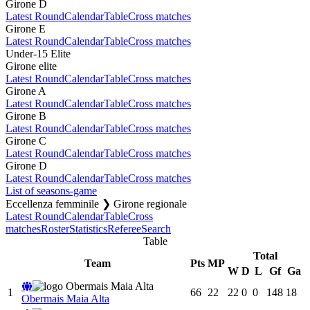
Girone D
Latest Round
Calendar
Table
Cross matches
Girone E
Latest Round
Calendar
Table
Cross matches
Under-15 Elite
Girone elite
Latest Round
Calendar
Table
Cross matches
Girone A
Latest Round
Calendar
Table
Cross matches
Girone B
Latest Round
Calendar
Table
Cross matches
Girone C
Latest Round
Calendar
Table
Cross matches
Girone D
Latest Round
Calendar
Table
Cross matches
List of seasons-game
Eccellenza femminile ❯ Girone regionale
Latest Round
Calendar
Table
Cross
matches
Roster
Statistics
Referee
Search
Table
Total
Team
Pts
MP
W
D
L
Gf
Ga
1
66
22
22
0
0
148
18
Obermais Maia Alta