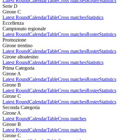
Latest Round
Calendar
Table
Cross matches
Roster
Statistics
Serie D
Girone C
Latest Round
Calendar
Table
Cross matches
Statistics
Eccellenza
Campionato regionale
Latest Round
Calendar
Table
Cross matches
Roster
Statistics
Promozione
Girone trentino
Latest Round
Calendar
Table
Cross matches
Roster
Statistics
Girone altoatesino
Latest Round
Calendar
Table
Cross matches
Statistics
Prima Categoria
Girone A
Latest Round
Calendar
Table
Cross matches
Roster
Statistics
Girone B
Latest Round
Calendar
Table
Cross matches
Roster
Statistics
Girone C
Latest Round
Calendar
Table
Cross matches
Roster
Statistics
Seconda Categoria
Girone A
Latest Round
Calendar
Table
Cross matches
Girone B
Latest Round
Calendar
Table
Cross matches
Girone C