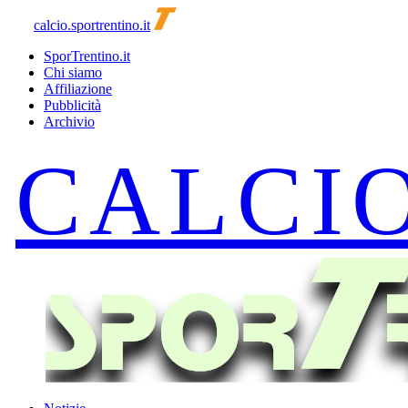
calcio.sportrentino.it
SporTrentino.it
Chi siamo
Affiliazione
Pubblicità
Archivio