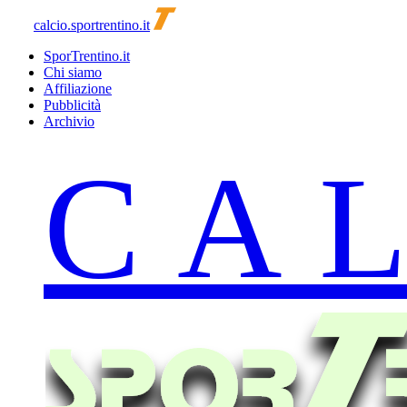
calcio.sportrentino.it
SporTrentino.it
Chi siamo
Affiliazione
Pubblicità
Archivio