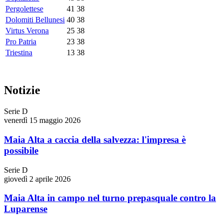
Pergolettese
41
38
Dolomiti Bellunesi
40
38
Virtus Verona
25
38
Pro Patria
23
38
Triestina
13
38
Notizie
Serie D
venerdì 15 maggio 2026
Maia Alta a caccia della salvezza: l'impresa è
possibile
Serie D
giovedì 2 aprile 2026
Maia Alta in campo nel turno prepasquale contro la
Luparense