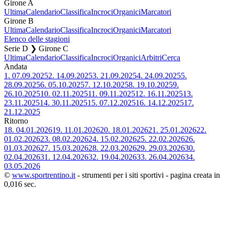
Girone A
Ultima
Calendario
Classifica
Incroci
Organici
Marcatori
Girone B
Ultima
Calendario
Classifica
Incroci
Organici
Marcatori
Elenco delle stagioni
Serie D ❯ Girone C
Ultima
Calendario
Classifica
Incroci
Organici
Arbitri
Cerca
Andata
1.
07.09.2025
2.
14.09.2025
3.
21.09.2025
4.
24.09.2025
5.
28.09.2025
6.
05.10.2025
7.
12.10.2025
8.
19.10.2025
9.
26.10.2025
10.
02.11.2025
11.
09.11.2025
12.
16.11.2025
13.
23.11.2025
14.
30.11.2025
15.
07.12.2025
16.
14.12.2025
17.
21.12.2025
Ritorno
18.
04.01.2026
19.
11.01.2026
20.
18.01.2026
21.
25.01.2026
22.
01.02.2026
23.
08.02.2026
24.
15.02.2026
25.
22.02.2026
26.
01.03.2026
27.
15.03.2026
28.
22.03.2026
29.
29.03.2026
30.
02.04.2026
31.
12.04.2026
32.
19.04.2026
33.
26.04.2026
34.
03.05.2026
©
www.sportrentino.it
- strumenti per i siti sportivi - pagina creata in
0,016 sec.