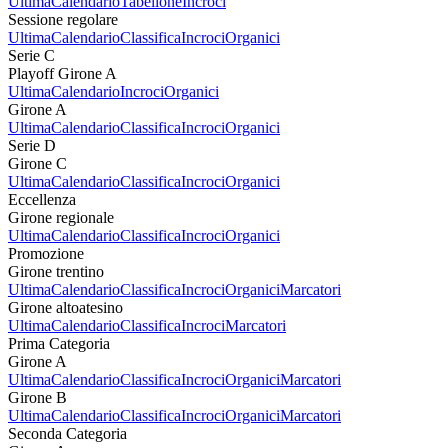
Ultima
Calendario
Tabellone
Incroci
Sessione regolare
Ultima
Calendario
Classifica
Incroci
Organici
Serie C
Playoff Girone A
Ultima
Calendario
Incroci
Organici
Girone A
Ultima
Calendario
Classifica
Incroci
Organici
Serie D
Girone C
Ultima
Calendario
Classifica
Incroci
Organici
Eccellenza
Girone regionale
Ultima
Calendario
Classifica
Incroci
Organici
Promozione
Girone trentino
Ultima
Calendario
Classifica
Incroci
Organici
Marcatori
Girone altoatesino
Ultima
Calendario
Classifica
Incroci
Marcatori
Prima Categoria
Girone A
Ultima
Calendario
Classifica
Incroci
Organici
Marcatori
Girone B
Ultima
Calendario
Classifica
Incroci
Organici
Marcatori
Seconda Categoria