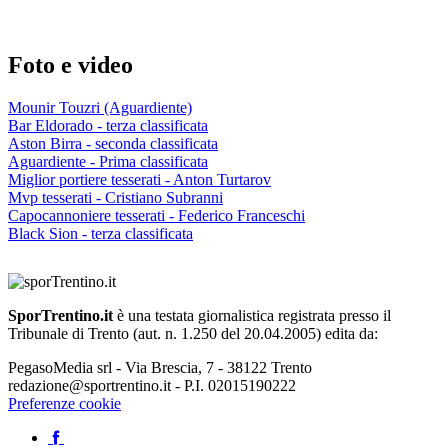
Foto e video
Mounir Touzri (Aguardiente)
Bar Eldorado - terza classificata
Aston Birra - seconda classificata
Aguardiente - Prima classificata
Miglior portiere tesserati - Anton Turtarov
Mvp tesserati - Cristiano Subranni
Capocannoniere tesserati - Federico Franceschi
Black Sion - terza classificata
SporTrentino.it
è una testata giornalistica registrata presso il
Tribunale di Trento (aut. n. 1.250 del 20.04.2005) edita da:
PegasoMedia srl - Via Brescia, 7 - 38122 Trento
redazione@sportrentino.it - P.I. 02015190222
Preferenze cookie