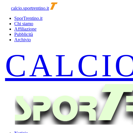
calcio.sportrentino.it
SporTrentino.it
Chi siamo
Affiliazione
Pubblicità
Archivio