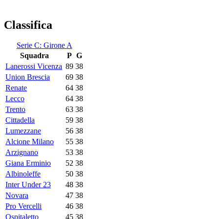
Classifica
Serie C: Girone A
Squadra
P
G
Lanerossi Vicenza
89
38
Union Brescia
69
38
Renate
64
38
Lecco
64
38
Trento
63
38
Cittadella
59
38
Lumezzane
56
38
Alcione Milano
55
38
Arzignano
53
38
Giana Erminio
52
38
Albinoleffe
50
38
Inter Under 23
48
38
Novara
47
38
Pro Vercelli
46
38
Ospitaletto
45
38