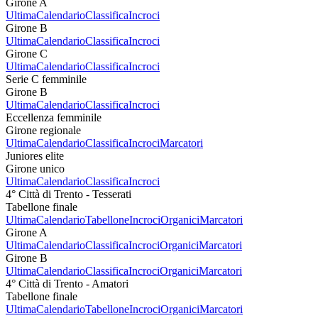
Girone A
Ultima
Calendario
Classifica
Incroci
Girone B
Ultima
Calendario
Classifica
Incroci
Girone C
Ultima
Calendario
Classifica
Incroci
Serie C femminile
Girone B
Ultima
Calendario
Classifica
Incroci
Eccellenza femminile
Girone regionale
Ultima
Calendario
Classifica
Incroci
Marcatori
Juniores elite
Girone unico
Ultima
Calendario
Classifica
Incroci
4° Città di Trento - Tesserati
Tabellone finale
Ultima
Calendario
Tabellone
Incroci
Organici
Marcatori
Girone A
Ultima
Calendario
Classifica
Incroci
Organici
Marcatori
Girone B
Ultima
Calendario
Classifica
Incroci
Organici
Marcatori
4° Città di Trento - Amatori
Tabellone finale
Ultima
Calendario
Tabellone
Incroci
Organici
Marcatori