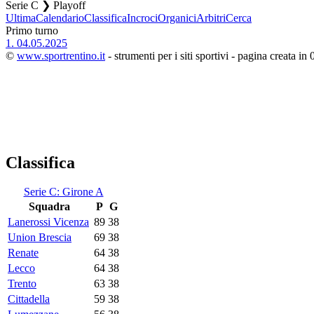
Serie C ❯ Playoff
Ultima
Calendario
Classifica
Incroci
Organici
Arbitri
Cerca
Primo turno
1.
04.05.2025
©
www.sportrentino.it
- strumenti per i siti sportivi - pagina creata in 
Classifica
Serie C: Girone A
Squadra
P
G
Lanerossi Vicenza
89
38
Union Brescia
69
38
Renate
64
38
Lecco
64
38
Trento
63
38
Cittadella
59
38