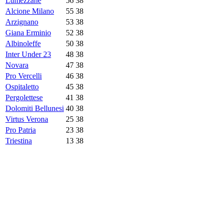
Lumezzane
56
38
Alcione Milano
55
38
Arzignano
53
38
Giana Erminio
52
38
Albinoleffe
50
38
Inter Under 23
48
38
Novara
47
38
Pro Vercelli
46
38
Ospitaletto
45
38
Pergolettese
41
38
Dolomiti Bellunesi
40
38
Virtus Verona
25
38
Pro Patria
23
38
Triestina
13
38