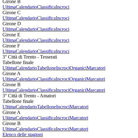
Girone B
Ultima
Calendario
Classifica
Incroci
Girone C
Ultima
Calendario
Classifica
Incroci
Girone D
Ultima
Calendario
Classifica
Incroci
Girone E
Ultima
Calendario
Classifica
Incroci
Girone F
Ultima
Calendario
Classifica
Incroci
3° Città di Trento - Tesserati
Tabellone finale
Ultima
Calendario
Tabellone
Incroci
Organici
Marcatori
Girone A
Ultima
Calendario
Classifica
Incroci
Organici
Marcatori
Girone B
Ultima
Calendario
Classifica
Incroci
Organici
Marcatori
3° Città di Trento - Amatori
Tabellone finale
Ultima
Calendario
Tabellone
Incroci
Marcatori
Girone A
Ultima
Calendario
Classifica
Incroci
Marcatori
Girone B
Ultima
Calendario
Classifica
Incroci
Marcatori
Elenco delle stagioni