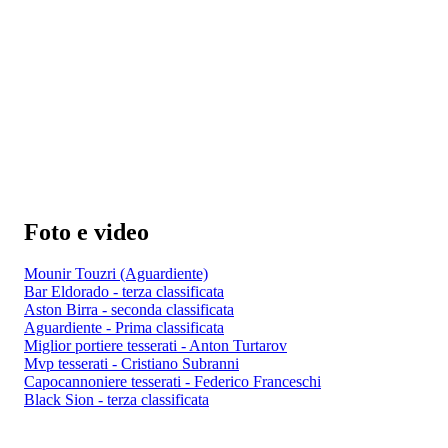
Foto e video
Mounir Touzri (Aguardiente)
Bar Eldorado - terza classificata
Aston Birra - seconda classificata
Aguardiente - Prima classificata
Miglior portiere tesserati - Anton Turtarov
Mvp tesserati - Cristiano Subranni
Capocannoniere tesserati - Federico Franceschi
Black Sion - terza classificata