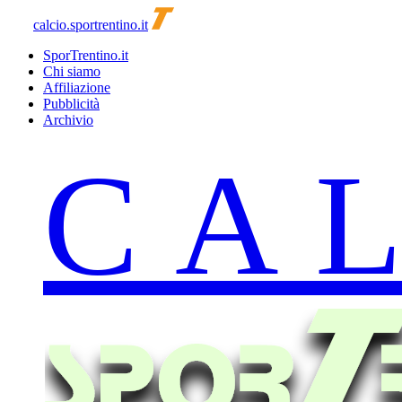
calcio.sportrentino.it
SporTrentino.it
Chi siamo
Affiliazione
Pubblicità
Archivio