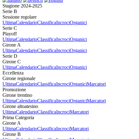
Stagione 2024-2025
Serie B
Sessione regolare
Ultima
Calendario
Classifica
Incroci
Organici
Serie C
Playoff
Ultima
Calendario
Classifica
Incroci
Organici
Girone A
Ultima
Calendario
Classifica
Incroci
Organici
Serie D
Girone C
Ultima
Calendario
Classifica
Incroci
Organici
Eccellenza
Girone regionale
Ultima
Calendario
Classifica
Incroci
Organici
Marcatori
Promozione
Girone trentino
Ultima
Calendario
Classifica
Incroci
Organici
Marcatori
Girone altoatesino
Ultima
Calendario
Classifica
Incroci
Marcatori
Prima Categoria
Girone A
Ultima
Calendario
Classifica
Incroci
Marcatori
Girone B