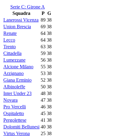
Serie C: Girone A
Squadra
P
G
Lanerossi Vicenza
89
38
Union Brescia
69
38
Renate
64
38
Lecco
64
38
Trento
63
38
Cittadella
59
38
Lumezzane
56
38
Alcione Milano
55
38
Arzignano
53
38
Giana Erminio
52
38
Albinoleffe
50
38
Inter Under 23
48
38
Novara
47
38
Pro Vercelli
46
38
Ospitaletto
45
38
Pergolettese
41
38
Dolomiti Bellunesi
40
38
Virtus Verona
25
38