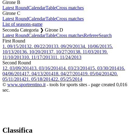
Girone B
Latest Round
Calendar
Table
Cross matches
Girone C
Latest Round
Calendar
Table
Cross matches
List of seasons-game
Seconda Categoria ❯ Girone D
Latest Round
Calendar
Table
Cross matches
Referee
Search
First Round
1.
09/15/2013
2.
09/22/2013
3.
09/29/2013
4.
10/06/2013
5.
10/13/2013
6.
10/20/2013
7.
10/27/2013
8.
11/03/2013
9.
11/10/2013
10.
11/17/2013
11.
11/24/2013
Second Round
12.
03/09/2014
13.
03/16/2014
14.
03/23/2014
15.
03/30/2014
16.
04/06/2014
17.
04/13/2014
18.
04/27/2014
19.
05/04/2014
20.
05/11/2014
21.
05/18/2014
22.
05/25/2014
©
www.sportrentino.it
- tools for sports sites - page created 0,016
sec.
Classifica