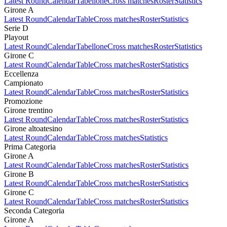
Latest Round
Calendar
Tabellone
Cross matches
Roster
Statistics
Girone A
Latest Round
Calendar
Table
Cross matches
Roster
Statistics
Serie D
Playout
Latest Round
Calendar
Tabellone
Cross matches
Roster
Statistics
Girone C
Latest Round
Calendar
Table
Cross matches
Roster
Statistics
Eccellenza
Campionato
Latest Round
Calendar
Table
Cross matches
Roster
Statistics
Promozione
Girone trentino
Latest Round
Calendar
Table
Cross matches
Roster
Statistics
Girone altoatesino
Latest Round
Calendar
Table
Cross matches
Statistics
Prima Categoria
Girone A
Latest Round
Calendar
Table
Cross matches
Roster
Statistics
Girone B
Latest Round
Calendar
Table
Cross matches
Roster
Statistics
Girone C
Latest Round
Calendar
Table
Cross matches
Roster
Statistics
Seconda Categoria
Girone A