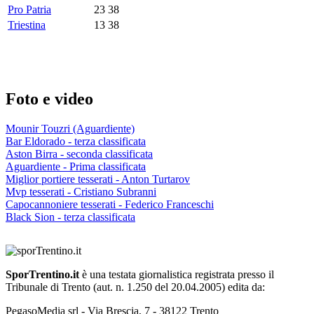
Pro Patria
23
38
Triestina
13
38
Foto e video
Mounir Touzri (Aguardiente)
Bar Eldorado - terza classificata
Aston Birra - seconda classificata
Aguardiente - Prima classificata
Miglior portiere tesserati - Anton Turtarov
Mvp tesserati - Cristiano Subranni
Capocannoniere tesserati - Federico Franceschi
Black Sion - terza classificata
SporTrentino.it
è una testata giornalistica registrata presso il
Tribunale di Trento (aut. n. 1.250 del 20.04.2005) edita da:
PegasoMedia srl - Via Brescia, 7 - 38122 Trento