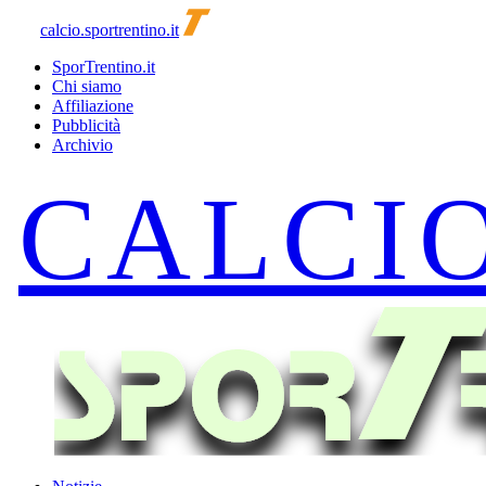
calcio.sportrentino.it
SporTrentino.it
Chi siamo
Affiliazione
Pubblicità
Archivio