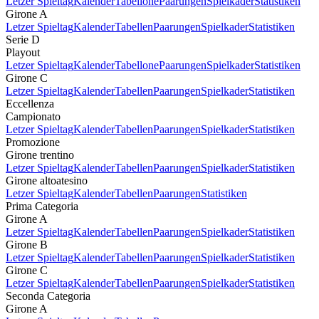
Letzer Spieltag
Kalender
Tabellone
Paarungen
Spielkader
Statistiken
Girone A
Letzer Spieltag
Kalender
Tabellen
Paarungen
Spielkader
Statistiken
Serie D
Playout
Letzer Spieltag
Kalender
Tabellone
Paarungen
Spielkader
Statistiken
Girone C
Letzer Spieltag
Kalender
Tabellen
Paarungen
Spielkader
Statistiken
Eccellenza
Campionato
Letzer Spieltag
Kalender
Tabellen
Paarungen
Spielkader
Statistiken
Promozione
Girone trentino
Letzer Spieltag
Kalender
Tabellen
Paarungen
Spielkader
Statistiken
Girone altoatesino
Letzer Spieltag
Kalender
Tabellen
Paarungen
Statistiken
Prima Categoria
Girone A
Letzer Spieltag
Kalender
Tabellen
Paarungen
Spielkader
Statistiken
Girone B
Letzer Spieltag
Kalender
Tabellen
Paarungen
Spielkader
Statistiken
Girone C
Letzer Spieltag
Kalender
Tabellen
Paarungen
Spielkader
Statistiken
Seconda Categoria
Girone A