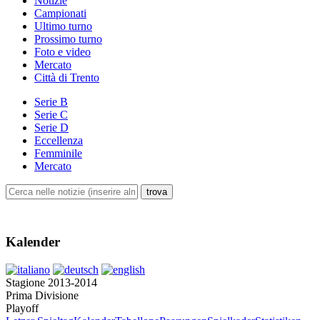
Notizie
Campionati
Ultimo turno
Prossimo turno
Foto e video
Mercato
Città di Trento
Serie B
Serie C
Serie D
Eccellenza
Femminile
Mercato
Kalender
Stagione 2013-2014
Prima Divisione
Playoff