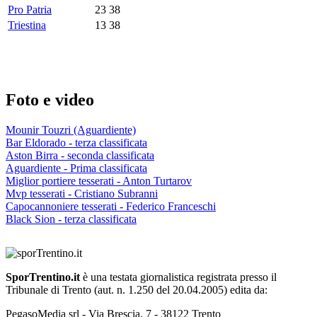
Pro Patria
23
38
Triestina
13
38
Foto e video
Mounir Touzri (Aguardiente)
Bar Eldorado - terza classificata
Aston Birra - seconda classificata
Aguardiente - Prima classificata
Miglior portiere tesserati - Anton Turtarov
Mvp tesserati - Cristiano Subranni
Capocannoniere tesserati - Federico Franceschi
Black Sion - terza classificata
SporTrentino.it
è una testata giornalistica registrata presso il
Tribunale di Trento (aut. n. 1.250 del 20.04.2005) edita da:
PegasoMedia srl - Via Brescia, 7 - 38122 Trento