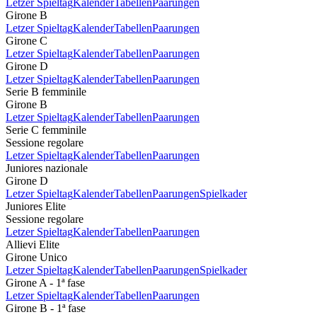
Letzer Spieltag
Kalender
Tabellen
Paarungen
Girone B
Letzer Spieltag
Kalender
Tabellen
Paarungen
Girone C
Letzer Spieltag
Kalender
Tabellen
Paarungen
Girone D
Letzer Spieltag
Kalender
Tabellen
Paarungen
Serie B femminile
Girone B
Letzer Spieltag
Kalender
Tabellen
Paarungen
Serie C femminile
Sessione regolare
Letzer Spieltag
Kalender
Tabellen
Paarungen
Juniores nazionale
Girone D
Letzer Spieltag
Kalender
Tabellen
Paarungen
Spielkader
Juniores Elite
Sessione regolare
Letzer Spieltag
Kalender
Tabellen
Paarungen
Allievi Elite
Girone Unico
Letzer Spieltag
Kalender
Tabellen
Paarungen
Spielkader
Girone A - 1ª fase
Letzer Spieltag
Kalender
Tabellen
Paarungen
Girone B - 1ª fase